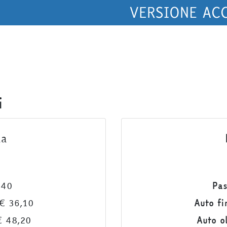
i
da
,40
Pas
€ 36,10
Auto fi
 48,20
Auto o