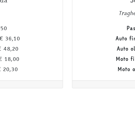
ida
S
Tragh
,50
Pas
€ 36,10
Auto fi
 48,20
Auto o
 18,00
Moto fi
 20,30
Moto o